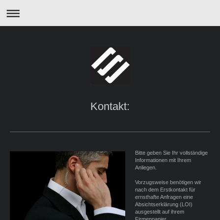
Kontakt:
Bitte geben Sie Ihr vollständige
Informationen mit Ihrem
Anliegen.
Vorzugsweise benötigen wir
nach dem Erstkontakt für
ernsthafte Anfragen eine
Absichtserklärung (LOI)
ausgestellt auf ihrem
Firmenpapier.